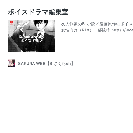
ボイスドラマ編集室
友人作家のBL小説／漫画原作のボイス
女性向け（R18）一部抜粋 https://www.dls
SAKURA WEB【B.さくらch】